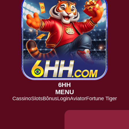
6HH
MENU
Cassino
Slots
Bônus
Login
Aviator
Fortune Tiger