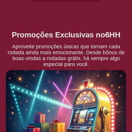
Promoções Exclusivas no6HH
Aproveite promoções únicas que tornam cada
rodada ainda mais emocionante. Desde bônus de
boas-vindas a rodadas grátis, há sempre algo
especial para você.