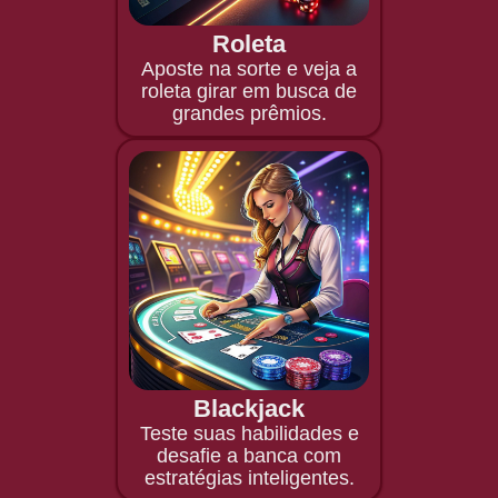
Roleta
Aposte na sorte e veja a
roleta girar em busca de
grandes prêmios.
Blackjack
Teste suas habilidades e
desafie a banca com
estratégias inteligentes.