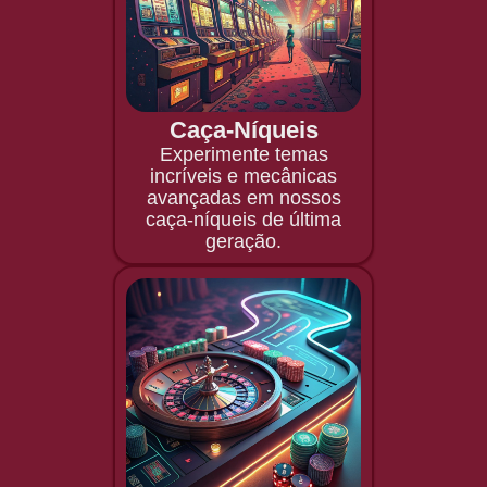
Caça-Níqueis
Experimente temas
incríveis e mecânicas
avançadas em nossos
caça-níqueis de última
geração.